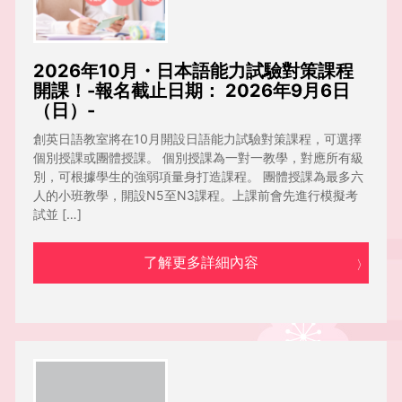
2026年10月・日本語能力試驗對策課程
開課！-報名截止日期： 2026年9月6日
（日）-
創英日語教室將在10月開設日語能力試驗對策課程，可選擇
個別授課或團體授課。 個別授課為一對一教學，對應所有級
別，可根據學生的強弱項量身打造課程。 團體授課為最多六
人的小班教學，開設N5至N3課程。上課前會先進行模擬考
試並 […]
了解更多詳細內容