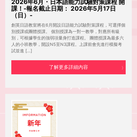
2026年6月・日本語能力試驗對策課程 開
課！-報名截止日期： 2026年5月17日
（日）-
創英日語教室將在6月開設日語能力試驗對策課程，可選擇個
別授課或團體授課。 個別授課為一對一教學，對應所有級
別，可根據學生的強弱項量身打造課程。 團體授課為最多六
人的小班教學，開設N5至N3課程。上課前會先進行模擬考
試並進 […]
了解更多詳細內容