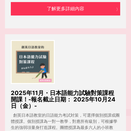
了解更多詳細內容
2025年11月・日本語能力試驗對策課程
開課！-報名截止日期： 2025年10月24
日（金）-
創英日本語教室的日語能力考試対策，可選擇個別授課或團
體授課。個別授課為一對一教學，對應所有級別，可根據學
生的強弱項量身打造課程。團體授課為最多六人的小班教