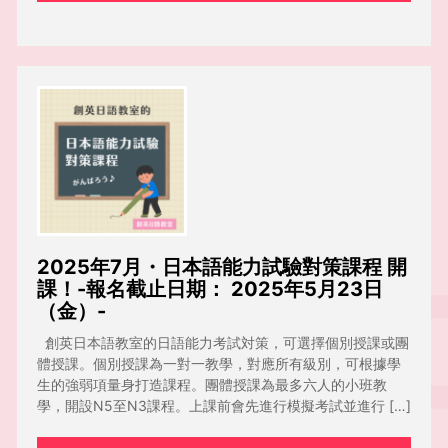
2025年7月・日本語能力試驗對策課程 開
課！-報名截止日期： 2025年5月23日
（金）-
創英日本語教室的日語能力考試対策，可選擇個別授課或團
體授課。個別授課為一對一教學，對應所有級別，可根據學
生的強弱項量身打造課程。團體授課為最多六人的小班教
學，開設N5至N3課程。上課前會先進行模擬考試並進行 […]