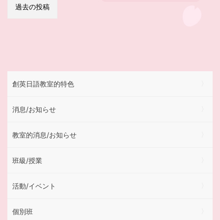
稿
過去の投稿
ナ
ビ
ゲ
ー
シ
ョ
ン
創英日語教室的特色
消息/お知らせ
教室的消息/お知らせ
班級/授業
活動/イベント
個別班