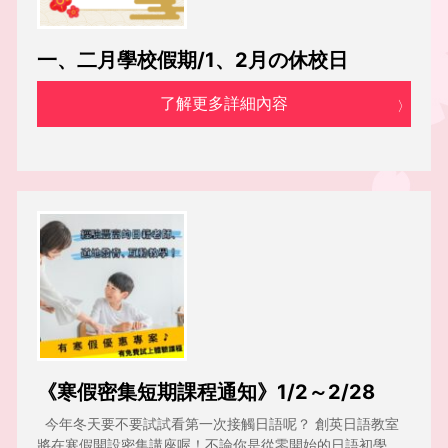
一、二月學校假期/1、2月の休校日
了解更多詳細內容
《寒假密集短期課程通知》1/2～2/28
今年冬天要不要試試看第一次接觸日語呢？ 創英日語教室
將在寒假開設密集講座喔！不論你是從零開始的日語初學