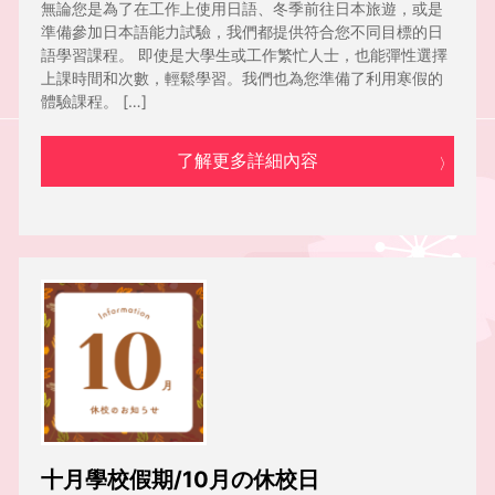
無論您是為了在工作上使用日語、冬季前往日本旅遊，或是
準備參加日本語能力試驗，我們都提供符合您不同目標的日
語學習課程。 即使是大學生或工作繁忙人士，也能彈性選擇
上課時間和次數，輕鬆學習。我們也為您準備了利用寒假的
體驗課程。 […]
了解更多詳細內容
十月學校假期/10月の休校日