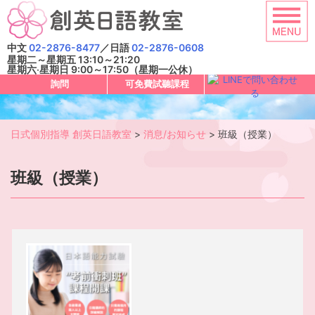
Skip
to
content
中文
02-2876-8477
／日語
02-2876-0608
星期二～星期五 13:10～21:20
星期六‧星期日 9:00～17:50（星期一公休）
詢問
可免費試聽課程
日式個別指導 創英日語教室
>
消息/お知らせ
>
班級（授業）
班級（授業）