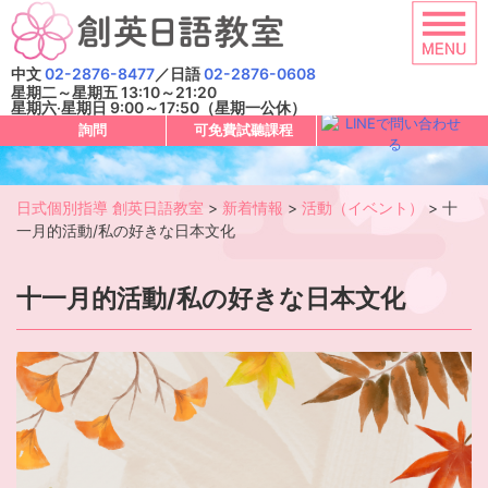
Skip
to
content
中文
02-2876-8477
／日語
02-2876-0608
星期二～星期五 13:10～21:20
星期六‧星期日 9:00～17:50（星期一公休）
詢問
可免費試聽課程
日式個別指導 創英日語教室
>
新着情報
>
活動（イベント）
>
十
一月的活動/私の好きな日本文化
十一月的活動/私の好きな日本文化