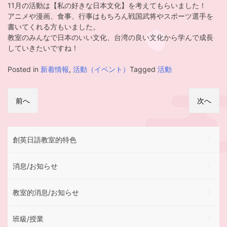
11月の活動は【私の好きな日本文化】を考えてもらいました！
アニメや漫画、食事、行事はもちろん戦国武将やスポーツ選手を
書いてくれる方もいました。
教室のみんなで日本のいい文化、台湾の良い文化から学んで成長
していきたいですね！
Posted in
新着情報
,
活動（イベント）
Tagged
活動
投
稿
前へ
次へ
ナ
ビ
ゲ
ー
創英日語教室的特色
シ
ョ
ン
消息/お知らせ
教室的消息/お知らせ
班級/授業